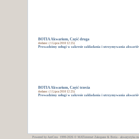
BOTIA Akwarium, Część druga
dodano: ( 1 Lipca 2010 12:25)
Prowadzimy usługi w zakresie zakładania i utrzymywania akwarió
BOTIA Akwarium, Część trzecia
dodano: ( 1 Lipca 2010 12:25)
Prowadzimy usługi w zakresie zakładania i utrzymywania akwarió
Powered by AntCms 1999-2026 ©
MATinternet
Zakopane
& Botia - akwarystyka m