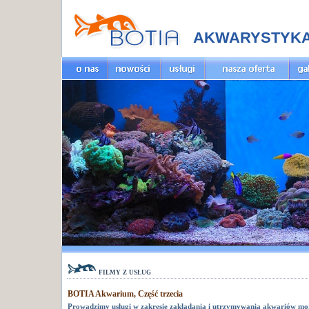
AKWARYSTYK
filmy z usług
BOTIA Akwarium, Część trzecia
Prowadzimy usługi w zakresie zakładania i utrzymywania akwariów mo