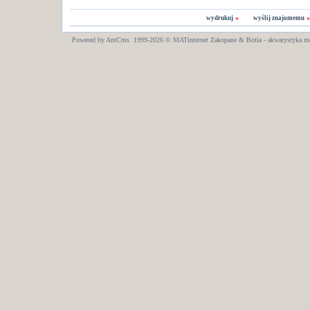
»
wydrukuj
wyślij znajomemu
Powered by AntCms 1999-2026 ©
MATinternet
Zakopane
& Botia - akwarystyka m