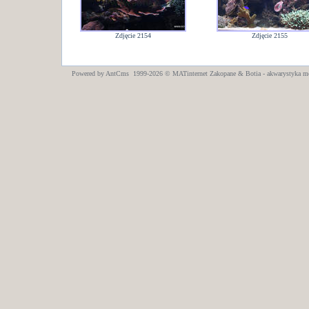
Zdjęcie 2154
Zdjęcie 2155
Powered by AntCms 1999-2026 ©
MATinternet
Zakopane
& Botia - akwarystyka m