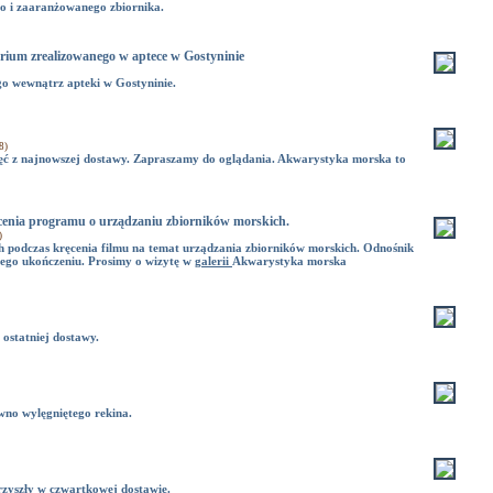
o i zaaranżowanego zbiornika.
arium zrealizowanego w aptece w Gostyninie
o wewnątrz apteki w Gostyninie.
8)
jęć z najnowszej dostawy. Zapraszamy do oglądania. Akwarystyka morska to
ręcenia programu o urządzaniu zbiorników morskich.
)
h podczas kręcenia filmu na temat urządzania zbiorników morskich. Odnośnik
jego ukończeniu. Prosimy o wizytę w
galerii
Akwarystyka morska
 ostatniej dostawy.
wno wylęgniętego rekina.
przyszły w czwartkowej dostawie.