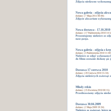
Zdjęcia niedawno wykonaneg
Nowa galeria - zdjęcia akw
dodano: ( 7 Maja 2011 00:00)
Zdjęcie akwarium wykonaneg
Nowa dostawa - 17.10.2010
dodano: ( 17 Października 2010 14:5
Prezentujemy niektóre ze zd
nasz pasja.
Nowa galeria - zdjęcia z k
dodano: ( 3 Października 2010 11:00
Niektóre ze zdjęć wykonanyc
do filmu zostanie dodany po 
Dostawa 17 czerwca 2010
dodano: ( 20 Czerwca 2010 15:34)
Zdjęcia niektórych zwierząt z
Młody rekin
dodano: ( 25 Kwietnia 2010 00:15)
Przedstawiamy zdjęcia nieda
Dostawa 30.04.2009
dodano: ( 2 Maja 2009 19:34)
Niektóre ze zwierząt, które 