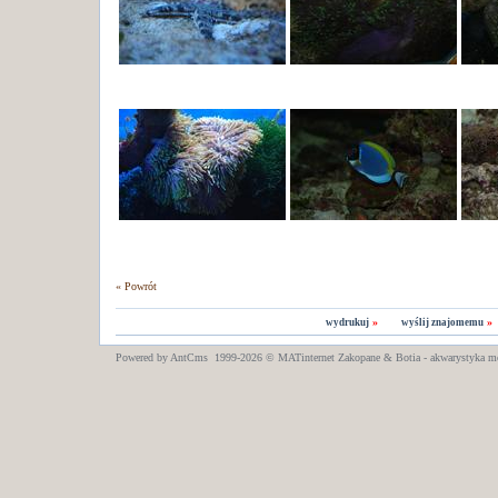
« Powrót
»
»
wydrukuj
wyślij znajomemu
Powered by AntCms 1999-2026 ©
MATinternet
Zakopane
& Botia - akwarystyka m