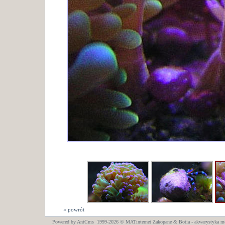
« powrót
Powered by AntCms 1999-2026 ©
MATinternet
Zakopane
& Botia - akwarystyka m