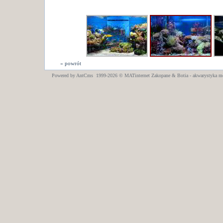
« powrót
Powered by AntCms 1999-2026 ©
MATinternet
Zakopane
& Botia - akwarystyka m