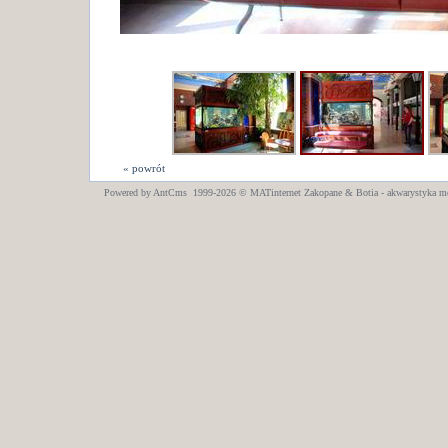
« powrót
Powered by AntCms 1999-2026 ©
MATinternet
Zakopane
& Botia - akwarystyka m